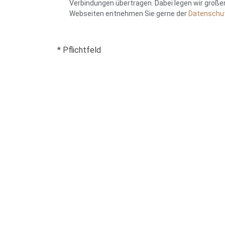
Verbindungen übertragen. Dabei legen wir groß
Webseiten entnehmen Sie gerne der
Datenschut
* Pflichtfeld
Addresse
Praxis Lea 
Hospitalstraße 5b
Telefon:
+49 25
48727 Billerbeck
Email:
info@psychothe