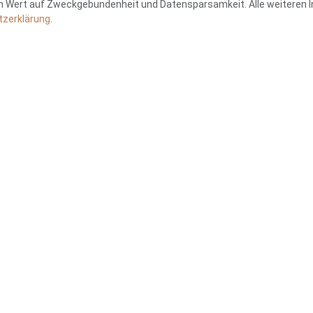
en Wert auf Zweckgebundenheit und Datensparsamkeit. Alle weiteren
zerklärung
.
Feldmann
Praxis Sarah Wulf
43 219125
Telefon:
+49 2543 9311691
Email:
mail@wulf-
rapiefeldmann.de
psychotherapie.de