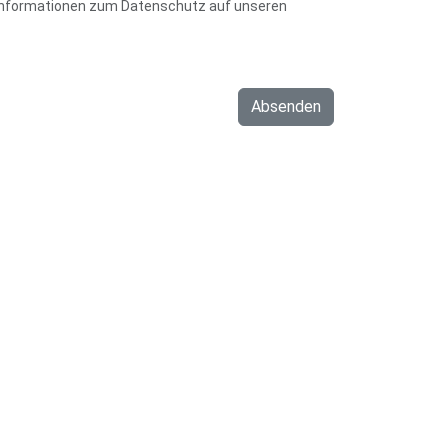
 Informationen zum Datenschutz auf unseren
Absenden
Praxis Lea Feldmann
Termine
Praxis Sarah Wulf
Anfahrt
Behandlungsangebot
Datenschutzerklärung
Einblick
Impressum